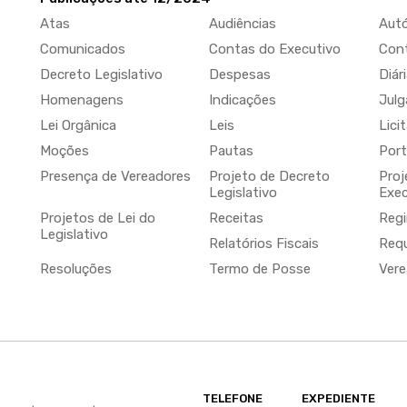
Atas
Audiências
Aut
Comunicados
Contas do Executivo
Cont
Decreto Legislativo
Despesas
Diár
Homenagens
Indicações
Jul
Lei Orgânica
Leis
Lici
Moções
Pautas
Port
Presença de Vereadores
Projeto de Decreto
Proj
Legislativo
Exec
Projetos de Lei do
Receitas
Regi
Legislativo
Relatórios Fiscais
Req
Resoluções
Termo de Posse
Vere
TELEFONE
EXPEDIENTE