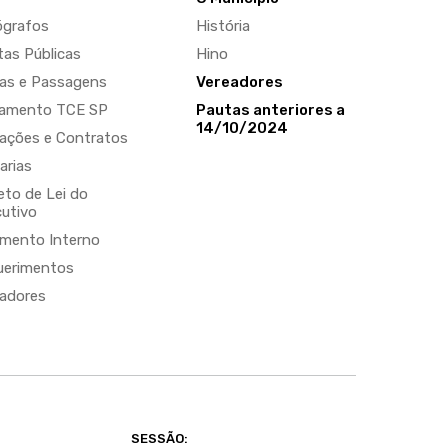
ógrafos
História
as Públicas
Hino
ias e Passagens
Vereadores
gamento TCE SP
Pautas anteriores a
14/10/2024
tações e Contratos
arias
eto de Lei do
utivo
mento Interno
uerimentos
adores
SESSÃO: