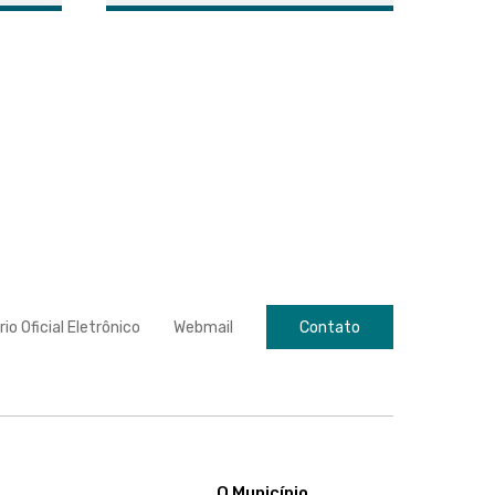
rio Oficial Eletrônico
Webmail
Contato
O Município